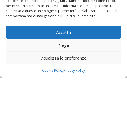
Per fornire le migliori esperienze, utilizziamo tecnologie come i cookie
per memorizzare e/o accedere alle informazioni del dispositivo. Il
consenso a queste tecnologie ci permetterà di elaborare dati come il
comportamento di navigazione o ID unici su questo sito.
Accetta
Nega
Visualizza le preferenze
Cookie Policy
Privacy Policy
Home
»
Progetti
»
AEROPLANI CAPRONI Vortice
Aeroplani Caproni svela Vortice, il