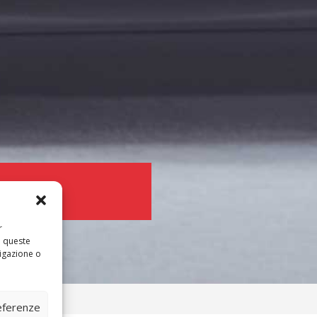
r
a queste
igazione o
referenze