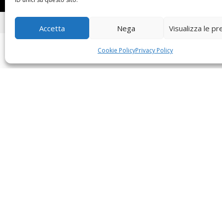
Home
»
Progetti
»
KMC Eagle
Accetta
Nega
Visualizza le p
Cookie Policy
Privacy Policy
Kerman Motor presenta Eagle, l
Kerman Motor segna una svolta nella
consegna ufficiale della prima serie 
interamente progettato e prodotto i
proprietaria PS1, l’Eagle è il frutto 
con l’industria locale della compone
base anche per i futuri modelli co
rappresenta il massimo livello di loc
Con l’Eagle, Kerman Motor si affranc