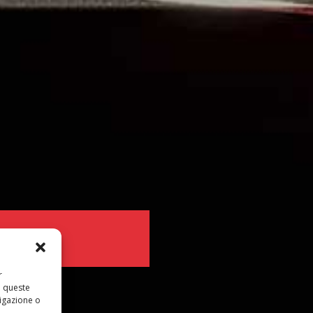
r
a queste
igazione o