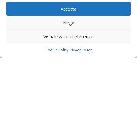
Accetta
Nega
Visualizza le preferenze
Cookie Policy
Privacy Policy
Home
»
Progetti
»
Ramusa
RAMUSA: il primo Hypersuv
sportivo con anima da supercar e
spirito off-road
Il progetto
RAMUSA
nasce da un’idea di
unire il piacere della guida sportiva alla